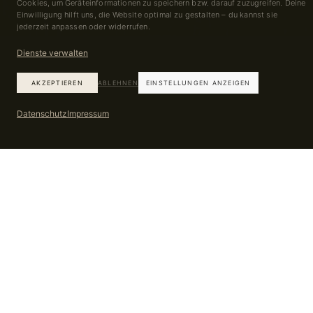
Cookies, um Geräteinformationen zu speichern bzw. darauf zuzugreifen. Deine
Einwilligung hilft uns, die Website optimal zu gestalten – du kannst sie
jederzeit anpassen oder widerrufen.
Dienste verwalten
AKZEPTIEREN
ABLEHNEN
EINSTELLUNGEN ANZEIGEN
Datenschutz
Impressum
EINE HALTUNG
Eine Konferenz braucht keine größere Bühne.
Sie braucht Raum.
Die wichtigsten Sätze einer Konferenz stehen in
keinem Programm. Sie fallen am Rand — in der Pause,
am Tisch, auf dem Weg nach draußen.
Für diese Momente wird vorbereitet: der Ort, das
Licht, der Rhythmus, die Ruhe. Damit im Raum