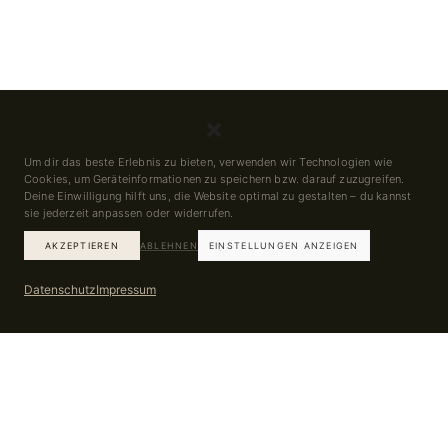
Um dir das beste Erlebnis zu bieten, verwenden wir Technologien wie
Cookies, um Geräteinformationen zu speichern bzw. darauf zuzugreifen.
Deine Einwilligung hilft uns, die Website optimal zu gestalten – du kannst
sie jederzeit anpassen oder widerrufen.
AKZEPTIEREN
ABLEHNEN
EINSTELLUNGEN ANZEIGEN
Datenschutz
Impressum