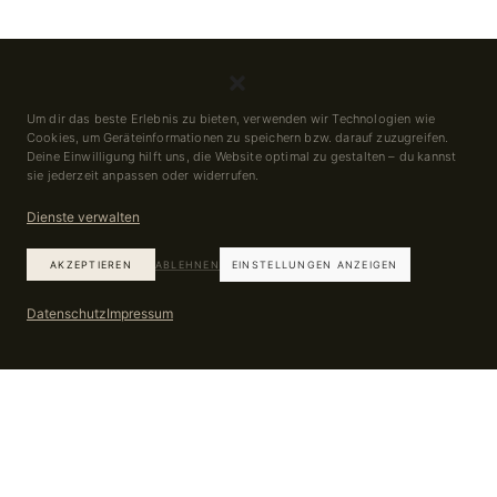
Um dir das beste Erlebnis zu bieten, verwenden wir Technologien wie
Cookies, um Geräteinformationen zu speichern bzw. darauf zuzugreifen.
Deine Einwilligung hilft uns, die Website optimal zu gestalten – du kannst
sie jederzeit anpassen oder widerrufen.
Dienste verwalten
AKZEPTIEREN
ABLEHNEN
EINSTELLUNGEN ANZEIGEN
Datenschutz
Impressum