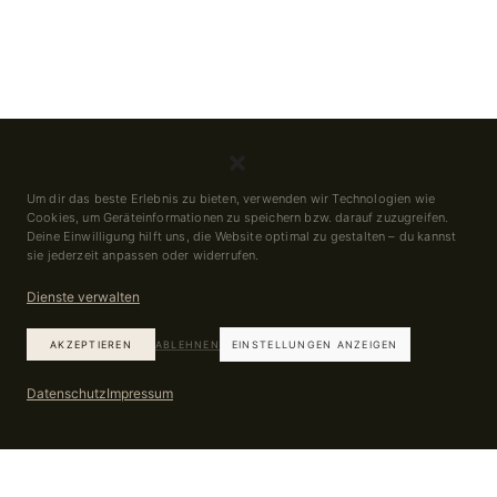
Um dir das beste Erlebnis zu bieten, verwenden wir Technologien wie
Cookies, um Geräteinformationen zu speichern bzw. darauf zuzugreifen.
Deine Einwilligung hilft uns, die Website optimal zu gestalten – du kannst
sie jederzeit anpassen oder widerrufen.
Dienste verwalten
AKZEPTIEREN
ABLEHNEN
EINSTELLUNGEN ANZEIGEN
Datenschutz
Impressum