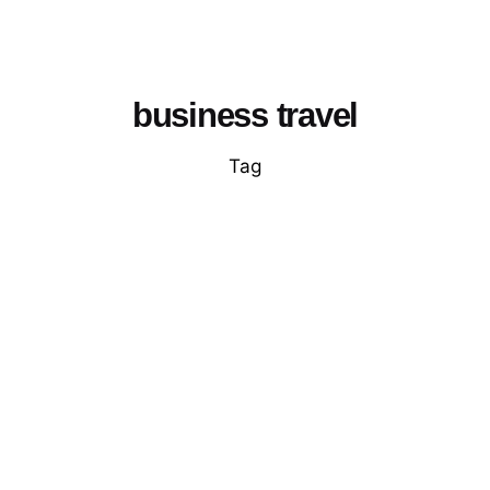
business travel
Tag