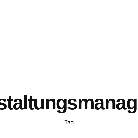
staltungsmana
Tag