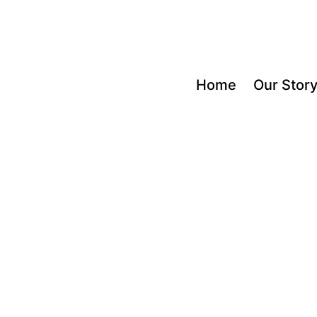
Home
Our Stor