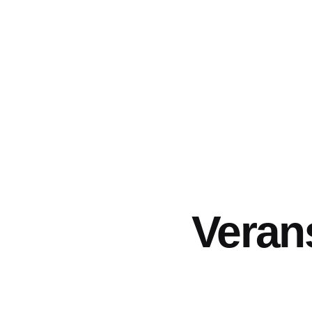
Veran